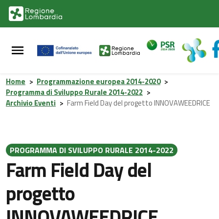
Vai al contenuto principale
Vai al footer
Home
>
Programmazione europea 2014-2020
>
Programma di Sviluppo Rurale 2014-2022
>
Archivio Eventi
>
Farm Field Day del progetto INNOVAWEEDRICE
PROGRAMMA DI SVILUPPO RURALE 2014-2022
Farm Field Day del
progetto
INNOVAWEEDRICE