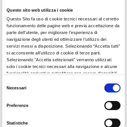
Questo sito web utilizza i cookie
Lunedì 5 settembre 2022 si svolgerà il
Farm Field Day
del
Questo Sito fa uso di cookie tecnici necessari al corretto
progetto INNOVAWEEDRICE con la visita alle prove
funzionamento delle pagine web e previa accettazione da
dimostrative realizzate presso un’azienda risicola lombarda.
parte dell’utente, per migliorare l’esperienza di
La
navigazione degli utenti ed ottimizzare l’utilizzo dei
partecipazione
all’evento sarà possibile inviando una email
di registrazione a
servizi messi a disposizione. Selezionando “Accetta tutti”
e.miniotti@enterisi.it
indicando nome,
cognome, codice fiscale, azienda o ente di appartenenza e
si acconsente all’utilizzo di cookie di terze parti.
relativo indirizzo.
Selezionando "Accetta selezionati" verranno utilizzati
solo i cookie tecnici necessari alla navigazione e alcune
Le iscrizioni sono aperte fino al 31 agosto 2022.
funzionalità aggiuntive potrebbero non essere disponibili.
Selezione
Farm Field Day
:
Necessari
del
il programma ore 9:30 - ritrovo presso Azienda Agricola
consenso
Braggio e Carnevale Miacca – Via Velezzo 1, Zeme (PV), con
visita dei campi dimostrativi sull’impiego della tecnica della falsa
Preferenze
semina prolungata per il controllo delle infestanti in risaia.
Iniziativa realizzata nell'ambito del progetto “INNOVAWEEDRICE
Statistiche