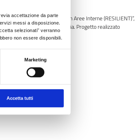
revia accettazione da parte
rde tradizionali di patata e mais in Aree Interne (RESILIENT)”,
 servizi messi a disposizione.
14-2020 della Regione Lombardia. Progetto realizzato
Accetta selezionati" verranno
ebbero non essere disponibili.
Marketing
Accetta tutti