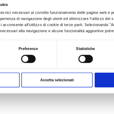
ookie
tecnici necessari al corretto funzionamento delle pagine web e p
che per la salvaguardia e la coltivazione di varietà locali lomba
esperienza di navigazione degli utenti ed ottimizzare l’utilizzo dei
e azioni di informazione" del Programma di Sviluppo Rurale 20
i acconsente all’utilizzo di cookie di terze parti. Selezionando "
lla Terra e dell’Ambiente.
ci necessari alla navigazione e alcune funzionalità aggiuntive potr
Preferenze
Statistiche
Accetta selezionati