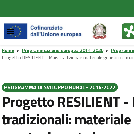
Vai al contenuto principale
Vai al footer
Home
>
Programmazione europea 2014-2020
>
Programma
Progetto RESILIENT - Mais tradizionali: materiale genetico e ma
PROGRAMMA DI SVILUPPO RURALE 2014-2022
Progetto RESILIENT -
tradizionali: materiale