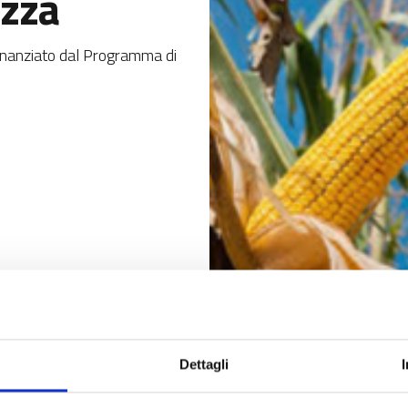
zza
inanziato dal Programma di
8,30) con il webinar relativo al progetto "Resilient” – Buone pra
Dettagli
 tradizionali: materiale genetico e mantenimento in purezza", ed 