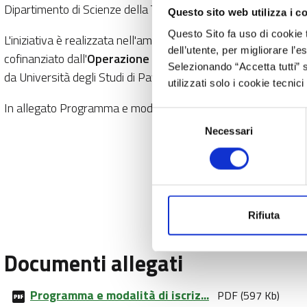
Dipartimento di Scienze della Terra e dell’Ambiente.
Questo sito web utilizza i c
Questo Sito fa uso di cookie 
L'iniziativa è realizzata nell'ambito del progetto “Buone prati
dell’utente, per migliorare l’
cofinanziato dall'
Operazione 1.2.01
"Progetti dimostrativi 
Selezionando “Accetta tutti” s
da Università degli Studi di Pavia - Dipartimento di Scienze de
utilizzati solo i cookie tecni
In allegato Programma e modalità di partecipazione.
Selezione
Necessari
del
consenso
Rifiuta
Documenti allegati
Programma e modalità di iscriz...
PDF (597 Kb)