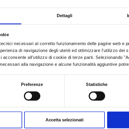
Dettagli
di filiera”
l’UTR di Brescia - Via Dalmazia, 92/94 - sala Conferenze - 5° 
ookie
esin, 1° piano, ingresso N4 - Palazzo Lombardia - piazza Citt
tecnici necessari al corretto funzionamento delle pagine web e p
esperienza di navigazione degli utenti ed ottimizzare l’utilizzo dei
i di area”
i acconsente all’utilizzo di cookie di terze parti. Selezionando "
ci necessari alla navigazione e alcune funzionalità aggiuntive potr
ll’UTR di Brescia - Via Dalmazia, 92/94 - sala Conferenze - 5
lesin, 1° piano, ingresso N4 - Palazzo Lombardia - piazza Cit
Preferenze
Statistiche
 persone interessate e l'edizione scelta,
entro giovedì 6 lugli
iana_schina@regione.lombardia.it).
Accetta selezionati