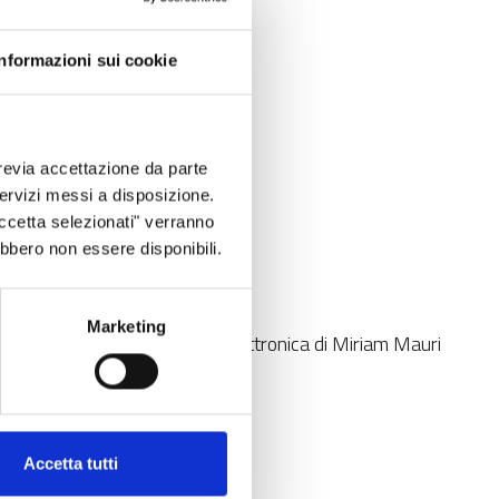
Informazioni sui cookie
piano.
à di Lombardia - Milano
revia accettazione da parte
 servizi messi a disposizione.
Accetta selezionati" verranno
ebbero non essere disponibili.
° piano.
tà di Lombardia - Milano
Marketing
o 2017
, alle caselle di posta elettronica di Miriam Mauri
Accetta tutti