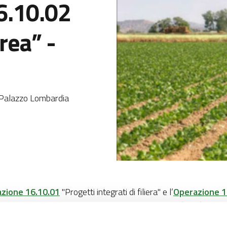
16.10.02
rea” -
a Palazzo Lombardia
zione 16.10.01
"Progetti integrati di filiera" e l’
Operazione 1
Agricoltura
, con il supporto degli Uffici Territoriali (
UTR
), ha p
ogettuali.