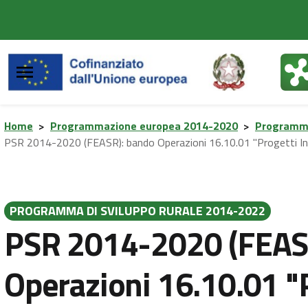
Vai al contenuto principale
Vai al footer
Home
>
Programmazione europea 2014-2020
>
Programma
PSR 2014-2020 (FEASR): bando Operazioni 16.10.01 "Progetti Integrat
PROGRAMMA DI SVILUPPO RURALE 2014-2022
PSR 2014-2020 (FEAS
Operazioni 16.10.01 "