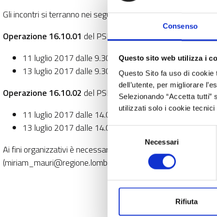
Gli incontri si terranno nei seguenti giorni:
Consenso
Operazione 16.10.01
del PSR 2014-2020 “Progetti integrati 
11 luglio 2017 dalle 9.30 alle 13.00 presso la sede del
Questo sito web utilizza i c
13 luglio 2017 dalle 9.30 alle 13.00 presso la sala Sol
Questo Sito fa uso di cookie 
dell’utente, per migliorare l’
Operazione 16.10.02
del PSR 2014-2020 “Progetti integrat
Selezionando “Accetta tutti” s
utilizzati solo i cookie tecni
11 luglio 2017 dalle 14.00 alle 17.30 presso la sede de
13 luglio 2017 dalle 14.00 alle 17.30 presso la sala So
Selezione
Necessari
del
Ai fini organizzativi è necessario segnalare i nominativi delle
consenso
(miriam_mauri@regione.lombardia.it) e di Tiziana Schina (tiz
Rifiuta