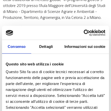
ottobre 2019 presso l'Aula Maggiore dell'Università degli Studi
di Milano - Dipartimento di Scienze Agrarie e Ambientali -
Produzione, Territorio, Agroenergia, in Via Celoria 2 a Milano.
L'iniziativa è realizzata nell'ambito del progetto “Buone pratiche
per il recupero, la coltivazione e la valorizzazione di cultivar
locali tradizionali lombarde (REliVE-L)”, cofinanziato
dall'
Operazione 1.2.01
"Informazione e progetti dimostrativi"
Consenso
Dettagli
Informazioni sui cookie
del
Programma di Sviluppo Rurale 2014-2020
di Regione
Lombardia. Il progetto è realizzato da Università degli Studi di
Pavia e Università degli Studi di Milano.
Questo sito web utilizza i cookie
Questo Sito fa uso di cookie tecnici necessari al corretto
Il progetto REliVE-L vuole illustrare le varietà locali tradizionali
funzionamento delle pagine web e previa accettazione da
sia ortive che cerealicole e di pseudo-cereali in quanto prodotti
parte dell’utente, per migliorare l’esperienza di
innovativi per le loro caratteristiche organolettiche da riscoprire,
navigazione degli utenti ed ottimizzare l’utilizzo dei
la normativa utile alla loro registrazione e i problemi di ri-
servizi messi a disposizione. Selezionando “Accetta tutti”
coltivazione e creazione di piccole filiere locali, al fine di rendere
si acconsente all’utilizzo di cookie di terze parti.
più competitivo questo nuovo settore di prodotti territoriali di
Selezionando "Accetta selezionati" verranno utilizzati
qualità.