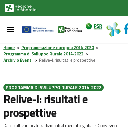
Vai al contenuto principale
Vai al footer
Home
>
Programmazione europea 2014-2020
>
Programma di Sviluppo Rurale 2014-2022
>
Archivio Eventi
>
Relive-l: risultati e prospettive
PROGRAMMA DI SVILUPPO RURALE 2014-2022
Relive-l: risultati e
prospettive
Dalle cultivar locali tradizionali al mercato globale. Convegno