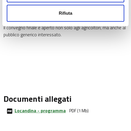
Symbiotiqua, società milanese che collabora con INSOR e che
ha già curato l’immagine di alcuni prodotti agricoli (pomodoro e
Rifiuta
mais) per un loro migliore approccio al “mercato di qualità”.
Il convegno finale è aperto non solo agli agricoltori, ma anche al
pubblico generico interessato.
Documenti allegati
Locandina - programma
PDF (1 Mb)