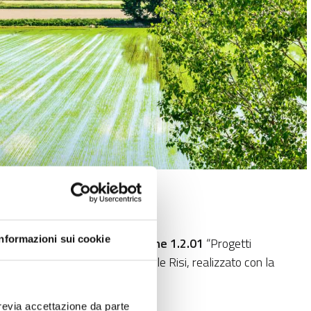
".
Informazioni sui cookie
a”, cofinanziato dall'
Operazione 1.2.01
“Progetti
 del progetto è Ente Nazionale Risi, realizzato con la
revia accettazione da parte