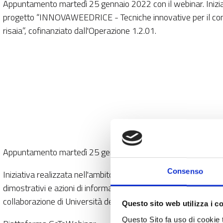
Appuntamento martedì 25 gennaio 2022 con il webinar. Iniziat
progetto “INNOVAWEEDRICE - Tecniche innovative per il contr
risaia”, cofinanziato dall'Operazione 1.2.01.
Appuntamento martedì 25 gennaio 2022 con il webinar dal titolo 
Consenso
Iniziativa realizzata nell'ambito del progetto “INNOVAWEEDRICE 
dimostrativi e azioni di informazione” del Programma di Svil
collaborazione di Università degli Studi di Torino e Università 
Questo sito web utilizza i c
Questo Sito fa uso di cookie 