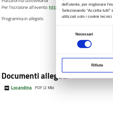
Piattaforma GoToWebinar
dell’utente, per migliorare l’
Per l’iscrizione all’evento:
https://attendee.gotowebinar
Selezionando “Accetta tutti” s
utilizzati solo i cookie tecni
Programma in
allegato
.
Selezione
Necessari
del
consenso
Rifiuta
Documenti allegati
Locandina
PDF (2 Mb)