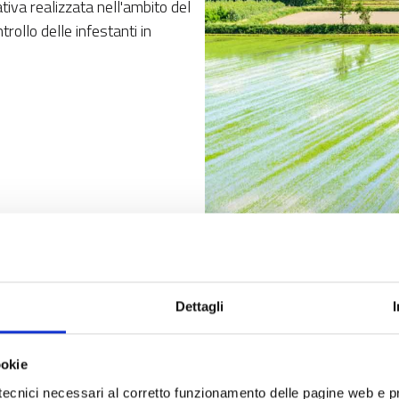
iva realizzata nell'ambito del
ollo delle infestanti in
"Tecniche innovative per il controllo delle infestanti in risaia
Dettagli
- Tecniche innovative per il controllo delle infestanti in risai
uppo Rurale 2014 – 2020 della Regione Lombardia. Responsabile
degli Studi di Padova.
ookie
tecnici necessari al corretto funzionamento delle pagine web e p