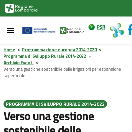
Vai al contenuto principale
Vai al footer
Home
>
Programmazione europea 2014-2020
>
Programma di Sviluppo Rurale 2014-2022
>
Archivio Eventi
>
Verso una gestione sostenibile delle irrigazioni per espansione
superficiale
PROGRAMMA DI SVILUPPO RURALE 2014-2022
Verso una gestione
sostenibile delle