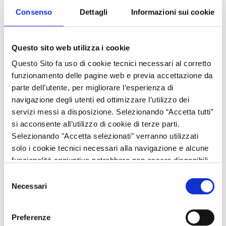
Consenso
Dettagli
Informazioni sui cookie
Questo sito web utilizza i cookie
Appuntamento martedì 12 luglio 2022 con il
convegno
dal
titolo "Verso una gestione sostenibile delle irrigazioni per
Questo Sito fa uso di cookie tecnici necessari al corretto
espansione superficiale", esperienza di una gestione
funzionamento delle pagine web e previa accettazione da
automatizzata dell'irrigazione in risaia.
parte dell’utente, per migliorare l’esperienza di
navigazione degli utenti ed ottimizzare l’utilizzo dei
L'incontro è programmato presso la facoltà di Agraria
servizi messi a disposizione. Selezionando “Accetta tutti”
dell'Università di Milano di via Celoria 2 a partire dalle ore 9.00.
si acconsente all’utilizzo di cookie di terze parti.
Seguirà la visita tecnica presso la Cascina Ca' Granda Milano di
Selezionando "Accetta selezionati" verranno utilizzati
via Giuseppe Ripamonti 428 di Milano, dove per gli iscritti al
solo i cookie tecnici necessari alla navigazione e alcune
convegno, saranno aperte le porte del sito sperimentale di
funzionalità aggiuntive potrebbero non essere disponibili.
Cascina Cà Granda Milano. I ricercatori e i tecnici coinvolti nel
Selezione
progetto illustreranno il funzionamento delle diverse tecnologie
Necessari
del
adottate per il monitoraggio e la gestione dei flussi idrici in
consenso
risaia. Durante la visita sarà inoltre mostrato il funzionamento
dei dispositivi durante la gestione ordinaria degli adacquamenti.
Preferenze