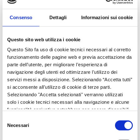
LOMBARDIA IN CAMPO
Consenso
Dettagli
Informazioni sui cookie
Alla scoperta di progetti realizzati dalle aziende agricole
lombarde con il contributo del PSR.
Questo sito web utilizza i cookie
Questo Sito fa uso di cookie tecnici necessari al corretto
funzionamento delle pagine web e previa accettazione da
parte dell’utente, per migliorare l’esperienza di
navigazione degli utenti ed ottimizzare l’utilizzo dei
servizi messi a disposizione. Selezionando “Accetta tutti”
si acconsente all’utilizzo di cookie di terze parti.
Selezionando "Accetta selezionati" verranno utilizzati
solo i cookie tecnici necessari alla navigazione e alcune
funzionalità aggiuntive potrebbero non essere disponibili.
Selezione
Necessari
del
consenso
IN CAMPO CON GLI AGRICOLTORI