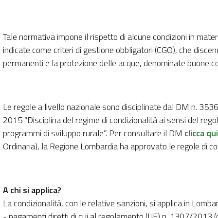
Tale normativa impone il rispetto di alcune condizioni in mater
indicate come criteri di gestione obbligatori (CGO), che discen
permanenti e la protezione delle acque, denominate buone co
Le regole a livello nazionale sono disciplinate dal DM n. 3
2015 “Disciplina del regime di condizionalità ai sensi del reg
programmi di sviluppo rurale”. Per consultare il DM
clicca qui
Ordinaria), la Regione Lombardia ha approvato le regole di co
A chi si applica?
La condizionalità, con le relative sanzioni, si applica in Lombard
- pagamenti diretti di cui al regolamento (UE) n. 1307/2013 