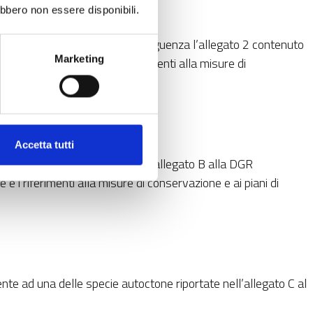
ebbero non essere disponibili.
 30 novembre 2015) e di conseguenza l’allegato 2 contenuto
Marketing
dell’Ente gestore e i riferimenti alla misure di
Accetta tutti
a l’allegato 3 contenuto nell’allegato B alla DGR
 riferimenti alla misure di conservazione e ai piani di
ente ad una delle specie autoctone riportate nell’allegato C al