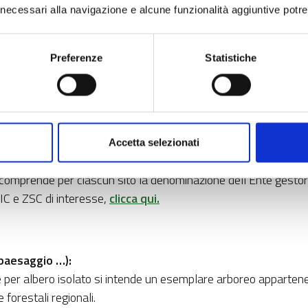
ci necessari alla navigazione e alcune funzionalità aggiuntive potr
 ZPS (DGR n. X/3709 del 12 giugno 2015 e DGR n. X/4429 del
Preferenze
Statistiche
 2000 – ZPS, che comprende per ciascun sito la denominazione 
tutti i piani di gestione delle ZPS di interesse,
clicca qui.
Accetta selezionati
SIC/ZSC (DGR n. X/4429 del 30 novembre 2015) e di conseguenz
rende per ciascun sito la denominazione dell’Ente gestore e i
 SIC e ZSC di interesse,
clicca qui.
paesaggio …):
che per albero isolato si intende un esemplare arboreo apparten
forestali regionali.