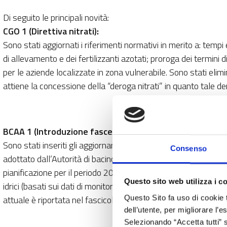
Di seguito le principali novità:
CGO 1 (Direttiva nitrati):
Sono stati aggiornati i riferimenti normativi in merito a: temp
di allevamento e dei fertilizzanti azotati; proroga dei termini
per le aziende localizzate in zona vulnerabile. Sono stati eli
attiene la concessione della “deroga nitrati” in quanto tale d
BCAA 1 (Introduzione fasce tampone):
Sono stati inseriti gli aggiornamenti del Piano di gestione de
Consenso
adottato dall’Autorità di bacino del Distretto Idrografico delle
pianificazione per il periodo 2016-2021 e la classificazione dei
Questo sito web utilizza i c
idrici (basati sui dati di monitoraggio delle acque raccolti da
attuale è riportata nel fascicolo aziendale.
Questo Sito fa uso di cookie 
dell’utente, per migliorare l’
Selezionando “Accetta tutti” s