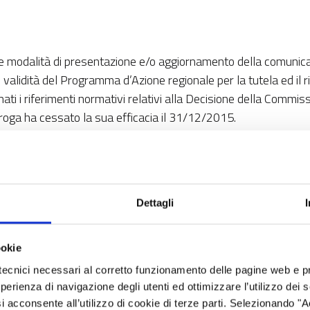
i e modalità di presentazione e/o aggiornamento della comunicazi
 di validità del Programma d’Azione regionale per la tutela ed i
minati i riferimenti normativi relativi alla Decisione della Com
eroga ha cessato la sua efficacia il 31/12/2015.
lle acque adottato dall’Autorità di Bacino del Po con delibera 
Dettagli
 Alpi Orientali con delibera n. 2 del 22/12/2015, che approvano, t
 corpi idrici superficiali per lo stato ecologico e lo stato chim
ookie
 ARPA) può aver determinato la modifica dell’ampiezza della fasc
tecnici necessari al corretto funzionamento delle pagine web e p
esperienza di navigazione degli utenti ed ottimizzare l’utilizzo dei
i acconsente all’utilizzo di cookie di terze parti. Selezionando "