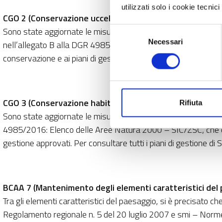
utilizzati solo i cookie tecni
CGO 2 (Conservazione uccelli):
Sono state aggiornate le misure di conservazione di alcune
Selezione
Necessari
del
nell’allegato B alla DGR 4985/2016: Elenco delle Aree Natura
consenso
conservazione e ai piani di gestione approvati. Per consultare 
CGO 3 (Conservazione habitat):
Rifiuta
Sono state aggiornate le misure di conservazione di alcuni 
4985/2016: Elenco delle Aree Natura 2000 – SIC/ZSC, che comp
gestione approvati. Per consultare tutti i piani di gestione di
BCAA 7 (Mantenimento degli elementi caratteristici del 
Tra gli elementi caratteristici del paesaggio, si è precisato 
Regolamento regionale n. 5 del 20 luglio 2007 e smi – Norme 