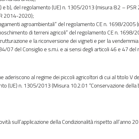
e a) e b), del regolamento (UE) n. 1305/2013 (misura 8.2 – PSR 
SR 2014-2020);
iv) “Pagamenti agroambientali” del regolamento CE n. 1698/20
) “Imboschimento di terreni agricoli” del regolamento CE n. 16
rutturazione e la riconversione dei vigneti e per la vendemmia 
34/07 del Consiglio e s.m.i. e ai sensi degli articoli 46 e 4
he aderiscono al regime dei piccoli agricoltori di cui al titolo
amento (UE) n. 1305/2013 (Misura 10.2.01 “Conservazione della
ità sull’applicazione della Condizionalità rispetto all’anno 20