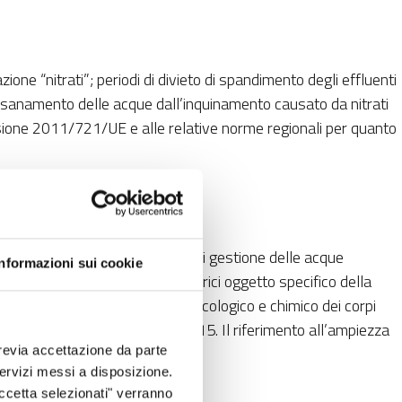
one “nitrati”; periodi di divieto di spandimento degli effluenti
l risanamento delle acque dall’inquinamento causato da nitrati
missione 2011/721/UE e alle relative norme regionali per quanto
n. 7 del 17/12/2015 e del Piano di gestione delle acque
Informazioni sui cookie
ra l’altro: l’elenco dei corpi idrici oggetto specifico della
ico. L’aggiornamento degli stati ecologico e chimico dei corpi
ia inerbita rispetto all'anno 2015. Il riferimento all’ampiezza
revia accettazione da parte
 servizi messi a disposizione.
Accetta selezionati" verranno