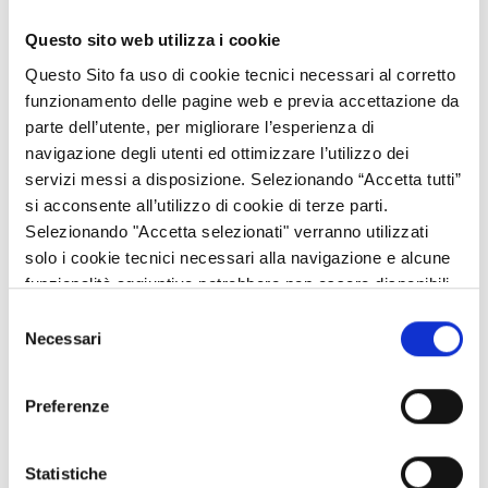
Questo sito web utilizza i cookie
Operazione 10.1.01 - PRODUZIONI AGRICOLE
Questo Sito fa uso di cookie tecnici necessari al corretto
INTEGRATE
funzionamento delle pagine web e previa accettazione da
parte dell’utente, per migliorare l’esperienza di
Operazione 10.1.02 - AVVICENDAMENTO CON
navigazione degli utenti ed ottimizzare l’utilizzo dei
LEGUMINOSE FORAGGERE
servizi messi a disposizione. Selezionando “Accetta tutti”
si acconsente all’utilizzo di cookie di terze parti.
Operazione 10.1.03 - CONSERVAZIONE DELLA
Selezionando "Accetta selezionati" verranno utilizzati
BIODIVERSITÀ NELLE RISAIE
solo i cookie tecnici necessari alla navigazione e alcune
funzionalità aggiuntive potrebbero non essere disponibili.
Operazione 10.1.04 - AGRICOLTURA
Selezione
Necessari
CONSERVATIVA
del
consenso
Operazione 10.1.05 - INERBIMENTI A SCOPO
Preferenze
NATURALISTICO
Statistiche
Operazione 10.1.06 - MANTENIMENTO