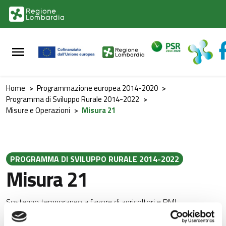
Vai al contenuto principale
Vai al footer
Home
>
Programmazione europea 2014-2020
>
Programma di Sviluppo Rurale 2014-2022
>
Misure e Operazioni
>
Misura 21
PROGRAMMA DI SVILUPPO RURALE 2014-2022
Misura 21
Sostegno temporaneo a favore di agricoltori e PMI
particolarmente colpiti dalla crisi di Covid-19 (articolo 39-b)