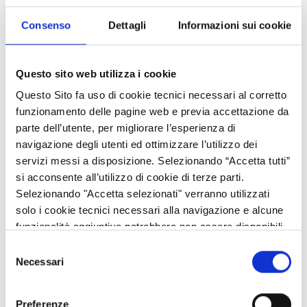
Consenso
Dettagli
Informazioni sui cookie
Questo sito web utilizza i cookie
Questo Sito fa uso di cookie tecnici necessari al corretto
funzionamento delle pagine web e previa accettazione da
parte dell’utente, per migliorare l’esperienza di
navigazione degli utenti ed ottimizzare l’utilizzo dei
servizi messi a disposizione. Selezionando “Accetta tutti”
si acconsente all’utilizzo di cookie di terze parti.
Selezionando "Accetta selezionati" verranno utilizzati
solo i cookie tecnici necessari alla navigazione e alcune
funzionalità aggiuntive potrebbero non essere disponibili.
Selezione
Sostegno temporaneo a favore di agricoltori e PMI
Necessari
del
particolarmente colpiti dalla crisi di Covid-19 (articolo 39-b)
consenso
Preferenze