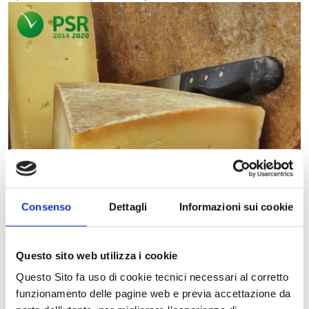
Consenso
Dettagli
Informazioni sui cookie
Questo sito web utilizza i cookie
La Misura 3: Regimi di qualità dei prodotti agricoli e alimentari
Questo Sito fa uso di cookie tecnici necessari al corretto
finanzia le seguenti Operazioni:
funzionamento delle pagine web e previa accettazione da
3.1.01 - Sostegno agli agricoltori e alle associazioni di