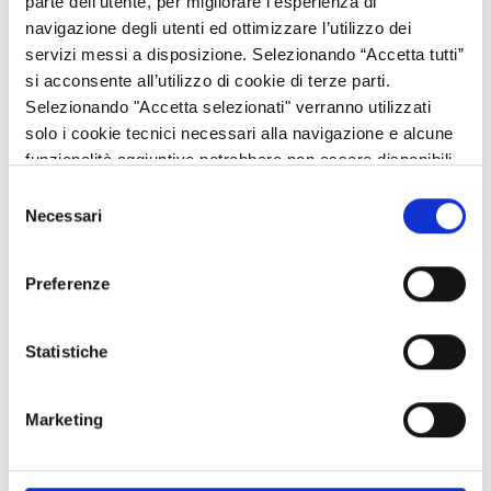
parte dell’utente, per migliorare l’esperienza di
agricoltori che partecipano per la prima volta ai regimi di qualità
navigazione degli utenti ed ottimizzare l’utilizzo dei
3..2.01 - Informazione e promozione dei prodotti di qualità
servizi messi a disposizione. Selezionando “Accetta tutti”
si acconsente all’utilizzo di cookie di terze parti.
Selezionando "Accetta selezionati" verranno utilizzati
solo i cookie tecnici necessari alla navigazione e alcune
funzionalità aggiuntive potrebbero non essere disponibili.
Selezione
Necessari
del
consenso
Operazione 3.1.01 - SOSTEGNO AGLI
Preferenze
AGRICOLTORI E ALLE ASSOCIAZIONI CHE
PARTECIPANO PER LA PRIMA VOLTA AI REGIMI DI
QUALITÀ
Statistiche
Operazione 3.2.01 - INFORMAZIONE E
Marketing
PROMOZIONE DEI PRODOTTI DI QUALITÀ