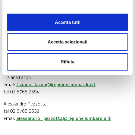
Struttura Programmazione e attuazione del programma di
sviluppo rurale
Andrea Massari
Accetta tutti
email:
andrea_massari@regione.lombardia.it
tel 02 6765 2266
Accetta selezionati
Michela Binda
email:
michela_binda@regione.lombardia.it
Rifiuta
tel 02 6765 3768
Tiziana Laconi
email:
tiziana_laconi@regione.lombardia.it
tel 02 6765 2584
Alessandro Pezzotta
tel 02 6765 2539
email:
alessandro_pezzotta@regione.lombardia.it