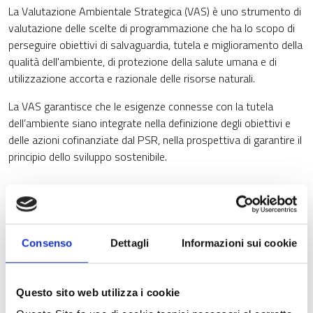
La Valutazione Ambientale Strategica (VAS) è uno strumento di
valutazione delle scelte di programmazione che ha lo scopo di
perseguire obiettivi di salvaguardia, tutela e miglioramento della
qualità dell'ambiente, di protezione della salute umana e di
utilizzazione accorta e razionale delle risorse naturali.
La VAS garantisce che le esigenze connesse con la tutela
dell’ambiente siano integrate nella definizione degli obiettivi e
delle azioni cofinanziate dal PSR, nella prospettiva di garantire il
principio dello sviluppo sostenibile.
In allegato:
Rapporto Ambientale
Consenso
Dettagli
Informazioni sui cookie
Studio di incidenza
Sintesi non tecnica
All. 1 Quadro programmatico
Questo sito web utilizza i cookie
All. 2 Analisi di contesto ambientale