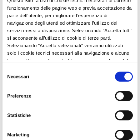
All. 3 Percorso partecipativo
Questo Sito fa uso di cookie tecnici necessari al corretto
All. 4 Analisi vulnerabilità-resilienza
funzionamento delle pagine web e previa accettazione da
All. 5 Declinazione territoriale analisi V-R
parte dell’utente, per migliorare l’esperienza di
Dichiarazione di sintesi
navigazione degli utenti ed ottimizzare l’utilizzo dei
servizi messi a disposizione. Selezionando “Accetta tutti”
Nella fase attuativa del programma, la funzione di orientamento
si acconsente all’utilizzo di cookie di terze parti.
verso i principi della sostenibilità è affidata all’
Autorità
Selezionando "Accetta selezionati" verranno utilizzati
Ambientale regionale
.
solo i cookie tecnici necessari alla navigazione e alcune
funzionalità aggiuntive potrebbero non essere disponibili.
In particolare, il miglioramento della qualità ambientale dei
processi attuativi è perseguito attraverso la predisposizione di
Selezione
Necessari
strumenti di selezione degli interventi che valutano le loro
del
prestazioni ambientali e il monitoraggio continuo degli obiettivi
consenso
e degli effetti ambientali. Le attività di monitoraggio ambientale
Preferenze
sono descritte qui.
Statistiche
Informazioni
U.O. Programmazione, Risorse per lo sviluppo rurale e riduzione
dei costi burocratici
Marketing