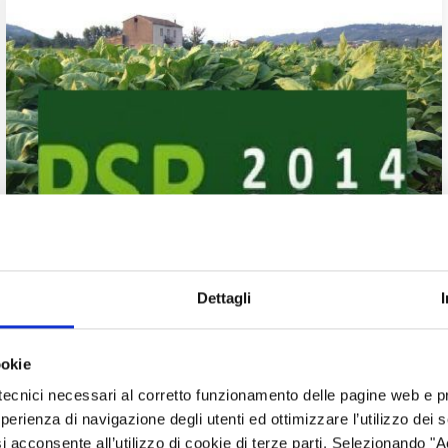
AUTORITÀ RESPONSABILI
Dettagli
Sono Autorità di Gestione, Organismo Pagatore
Regionale e Autorità Ambientale
ookie
tecnici necessari al corretto funzionamento delle pagine web e p
esperienza di navigazione degli utenti ed ottimizzare l’utilizzo dei
i acconsente all’utilizzo di cookie di terze parti. Selezionando "