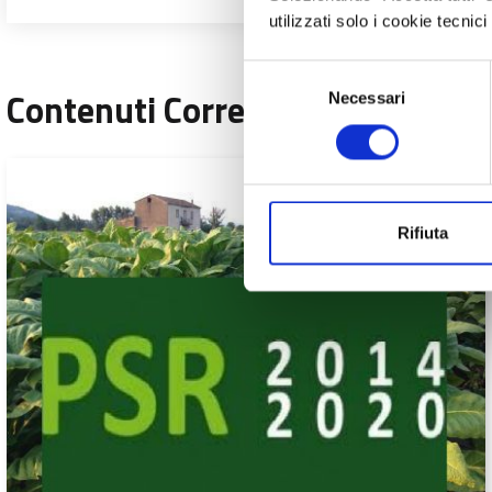
utilizzati solo i cookie tecni
Selezione
Contenuti Correlati
Necessari
del
consenso
Rifiuta