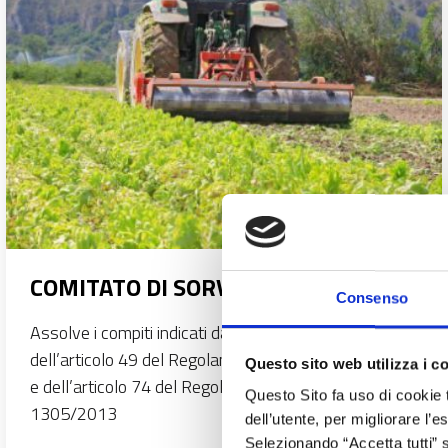
COMITATO DI SORVEGLIANZA
Consenso
Assolve i compiti indicati dal combinato disposto
dell’articolo 49 del Regolamento (UE) n. 1303/2013
Questo sito web utilizza i c
e dell’articolo 74 del Regolamento (UE) n.
Questo Sito fa uso di cookie 
1305/2013
dell’utente, per migliorare l’
Selezionando “Accetta tutti” s