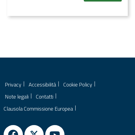
Sono destinatari dei servizi di consulenza proposti, le
aziende agricole e forestali con almeno una sede
operativa in Regione Lombardia.
Privacy
Accessibilità
Cookie Policy
Note legali
Contatti
Clausola Commissione Europea