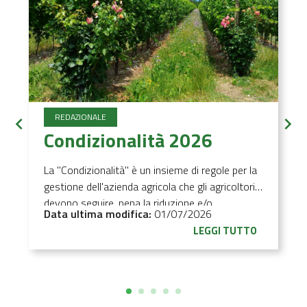
REDAZIONALE
Slider precedenti
S
Condizionalità 2026
La "Condizionalità" è un insieme di regole per la
gestione dell'azienda agricola che gli agricoltori
devono seguire, pena la riduzione e/o
Data ultima modifica:
01/07/2026
l'annullamento degli aiuti comunitari per i regimi
LEGGI TUTTO
di contributo sottoelencati.