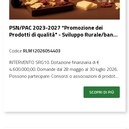
PSN/PAC 2023-2027 “Promozione dei
Prodotti di qualità" - Sviluppo Rurale/bando
2026
Codice
RLM12026054403
INTERVENTO SRG10. Dotazione finanziaria di €
4.600.000,00. Domande dal 28 maggio al 30 luglio 2026.
Possono partecipare: Consorzi o associazioni di prodotti
biologici, Consorzi di tutela dei prodotti e dei vini DOP e
IGP, Associazione di produttori di “sistema di qualità
SCOPRI DI PIÙ
nazionale zootecnica”, Associazioni di produttori di
“sistema di qualità di produzione integrata”, aggregazione
dei soggetti elencati.