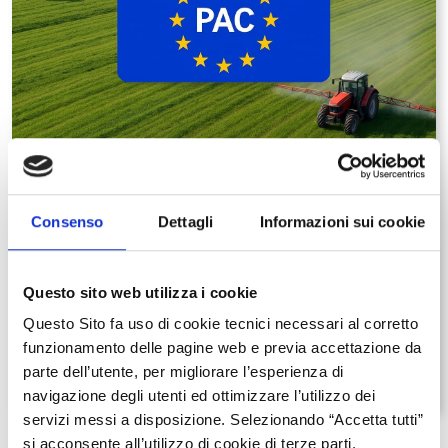
svolgono attività agricola anche in via secondaria; altri
soggetti.
REDAZIONALE
PAC post 2027
Consenso
Dettagli
Informazioni sui cookie
Programmazione europea (2028-2034), Regione
Lombardia avvia un percorso anticipato di analisi e
pianificazione.
Questo sito web utilizza i cookie
Questo Sito fa uso di cookie tecnici necessari al corretto
SCOPRI DI PIÙ
funzionamento delle pagine web e previa accettazione da
parte dell’utente, per migliorare l’esperienza di
Data ultima modifica:
28/05/2026
navigazione degli utenti ed ottimizzare l’utilizzo dei
servizi messi a disposizione. Selezionando “Accetta tutti”
si acconsente all’utilizzo di cookie di terze parti.