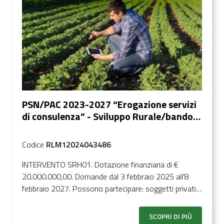
PSN/PAC 2023-2027 “Erogazione servizi
di consulenza” - Sviluppo Rurale/bando
2024
Codice
RLM12024043486
INTERVENTO SRH01. Dotazione finanziaria di €
20.000.000,00. Domande dal 3 febbraio 2025 all'8
febbraio 2027. Possono partecipare: soggetti privati
che offrano servizi di consulenza per il tramite di uno
o più consulenti adeguatamente qualificati e formati.
SCOPRI DI PIÙ