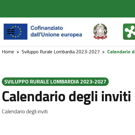
Vai al contenuto principale
Vai al footer
Home
>
Sviluppo Rurale Lombardia 2023-2027
>
Calendario de
SVILUPPO RURALE LOMBARDIA 2023-2027
Calendario degli inviti
Calendario degli inviti