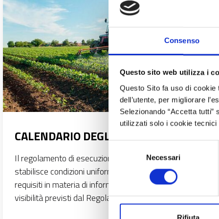
Consenso
Questo sito web utilizza i c
Questo Sito fa uso di cookie 
dell’utente, per migliorare l’
Selezionando “Accetta tutti” s
utilizzati solo i cookie tecni
CALENDARIO DEGLI INVITI
Selezione
Il regolamento di esecuzione (UE) 2022/129
Necessari
del
stabilisce condizioni uniformi per l’applicazione dei
consenso
requisiti in materia di informazione, pubblicità e
visibilità previsti dal Regolamento (UE) 2021/2115.
Rifiuta