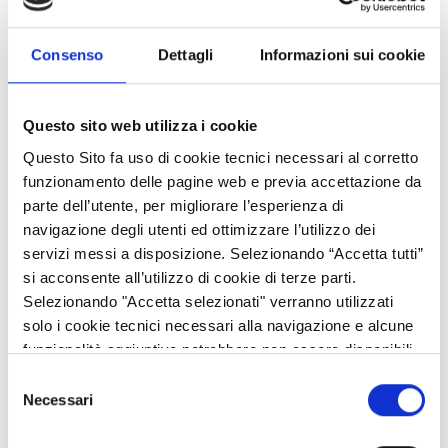
La finalità dell’
intervento
è quella di offrire opportunità e
strumenti per attrarre giovani nel settore agricolo e per
Consenso
Dettagli
Informazioni sui cookie
consentire di attuare idee imprenditoriali innovative attraverso
la concessione di un premio di primo insediamento.
Questo sito web utilizza i cookie
Beneficiari
Sono ammissibili all’aiuto i giovani agricoltori che, al momento
Questo Sito fa uso di cookie tecnici necessari al corretto
della proposizione della domanda di sostegno, hanno un’età
funzionamento delle pagine web e previa accettazione da
maggiore ai 18 anni e inferiore a 41 anni non compiuti, e che
parte dell’utente, per migliorare l’esperienza di
possiedono un'adeguata formazione o competenza
navigazione degli utenti ed ottimizzare l’utilizzo dei
professionale.
servizi messi a disposizione. Selezionando “Accetta tutti”
****************************************************
si acconsente all’utilizzo di cookie di terze parti.
Selezionando "Accetta selezionati" verranno utilizzati
SRE04 – Start up non agricole
solo i cookie tecnici necessari alla navigazione e alcune
funzionalità aggiuntive potrebbero non essere disponibili.
Cosa finanzia
Selezione
Sostegno per l’avviamento (start-up) di nuove attività
Necessari
del
imprenditoriali in ambito extra-agricolo nelle zone rurali,
consenso
connesse alle strategie di sviluppo locale di tipo partecipativo