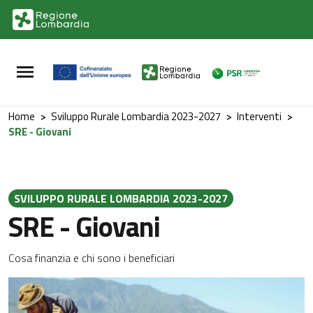
Vai al contenuto principale
Vai al footer
Home
>
Sviluppo Rurale Lombardia 2023-2027
>
Interventi
>
SRE - Giovani
SVILUPPO RURALE LOMBARDIA 2023-2027
SRE - Giovani
Cosa finanzia e chi sono i beneficiari