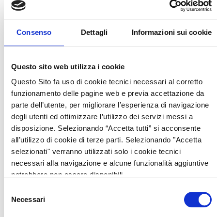
Destinatari
Imprese agricole, forestali e imprese che operano in aree rurali.
Consenso
Dettagli
Informazioni sui cookie
***************************************************
SRH04 – Azioni di informazione
Questo sito web utilizza i cookie
Cosa finanzia
Questo Sito fa uso di cookie tecnici necessari al corretto
La diffusione e la condivisione della conoscenza, delle
funzionamento delle pagine web e previa accettazione da
esperienze e delle opportunità e in particolare, l'innovazione e i
parte dell’utente, per migliorare l’esperienza di navigazione
risultati della ricerca e la digitalizzazione nel settore
degli utenti ed ottimizzare l’utilizzo dei servizi messi a
agroforestale e nelle zone rurali.
disposizione. Selezionando “Accetta tutti” si acconsente
all’utilizzo di cookie di terze parti. Selezionando "Accetta
Sono finanziate iniziative di confronto (sportelli informativi,
selezionati" verranno utilizzati solo i cookie tecnici
incontri tecnici, convegni, seminari ecc.), prodotti informativi
necessari alla navigazione e alcune funzionalità aggiuntive
(bollettini, newsletter, opuscoli, pubblicazioni, schede, ecc.) su
potrebbero non essere disponibili.
supporto multimediale o tramite strumenti social/web e altre
Selezione
iniziative idonee alla diffusione delle informazioni.
Necessari
del
Beneficiari
consenso