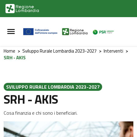
Vai al contenuto principale
Vai al footer
Home
>
Sviluppo Rurale Lombardia 2023-2027
>
Interventi
>
SRH - AKIS
SVILUPPO RURALE LOMBARDIA 2023-2027
SRH - AKIS
Cosa finanzia e chi sono i beneficiari.