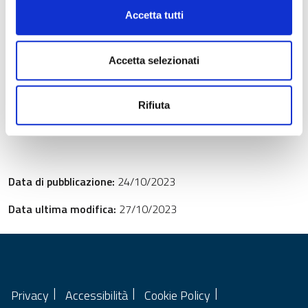
d) i risultati e la distanza dai corrispondenti target intermedi
Accetta tutti
fissati in conformità dell’articolo 109, paragrafo 1, lettera a).
Accetta selezionati
Rifiuta
Data di pubblicazione:
24/10/2023
Data ultima modifica:
27/10/2023
Privacy
Accessibilità
Cookie Policy