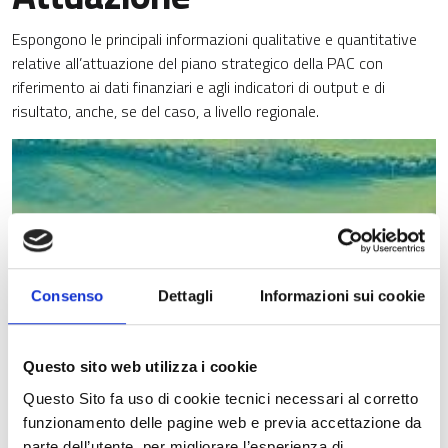
Espongono le principali informazioni qualitative e quantitative
relative all’attuazione del piano strategico della PAC con
riferimento ai dati finanziari e agli indicatori di output e di
risultato, anche, se del caso, a livello regionale.
Consenso
Dettagli
Informazioni sui cookie
Questo sito web utilizza i cookie
Questo Sito fa uso di cookie tecnici necessari al corretto
funzionamento delle pagine web e previa accettazione da
Ai sensi dell’art. 134 del Regolamento (UE) 2021/2115, Gli Stati
parte dell’utente, per migliorare l’esperienza di